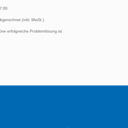
7:00.
bgerechnet (inkl. MwSt.).
ne erfolgreiche Problemlösung ist
UNGSBEREICHE
QUICK LINKS