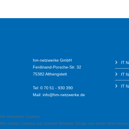
HM-NETZWERKE
LEIST
hm-netzwerke GmbH
IT f
Ferdinand-Porsche-Str. 32
75382 Althengstett
IT f
IT fü
Tel: 0 70 51 - 930 390
Mail:
info@hm-netzwerke.de
Wir benutzen Cookies
Wir nutzen Cookies auf unserer Website. Einige von ihnen sind essenzi