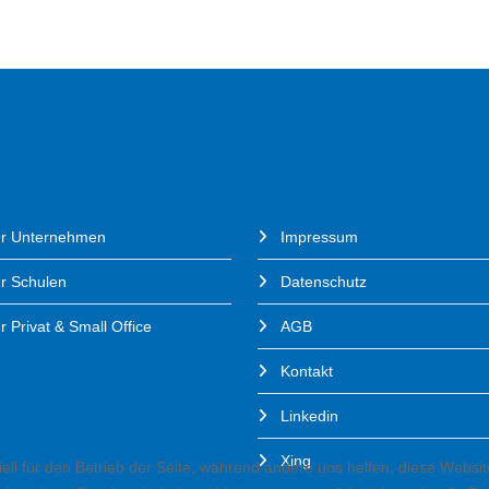
UNGSBEREICHE
QUICK LINKS
ür Unternehmen
Impressum
ür Schulen
Datenschutz
r Privat & Small Office
AGB
Kontakt
Linkedin
Xing
ell für den Betrieb der Seite, während andere uns helfen, diese Websi